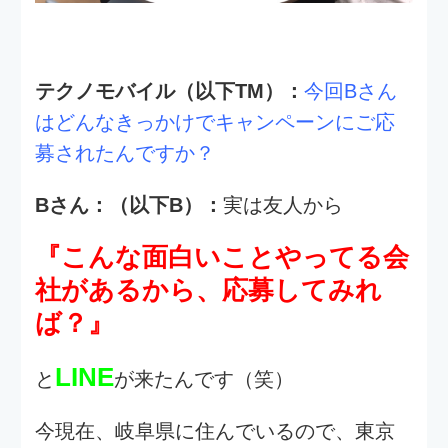
TM：
岐阜県からわざわざ来てくださった
んですか！Aさんも遠方からのご参加でし
たが、有難い限りですね。
もしかして交通費で日給から足が出てし
まってるんじゃ・・・？
B：
実は少しだけ出ちゃってます（笑）
でも、観光も兼ねて来ているのでその分
東京の雰囲気を感じる事ができ
ました！
TM：
応募する際にハードルは感じません
でしたか？
B：
そうですね・・・ハードルは感じませ
んでしたが、