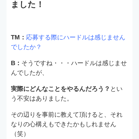
TM：
最後に体験入社のご感想をお願いし
ます！
B：
今回は1日だけの参加でしたが、もう
少し長ければ（3日間くらい）、
もっとテクノモバイルの事が知れてよか
ったかなと思います。
教えてくださった社員さ
でも、
んはとても丁寧で、
体験入社に来られている方も私
一人ではなかったので
リラックスして参加することが
できました！
このキャンペーンを教えてくれた友人に
「東京の企業はこんなだったよ！」
と土産話ができればと思います（笑）