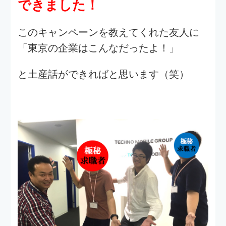
前の記事を読む
一覧に戻る
次の記事を読む
最近の記事
2026.01.06
1
2026卒 内定式が行われました！
2025.12.17
2
テクノデジタル社員の1日を調
査〜デザイナー編〜
2025.10.28
3
【新入社員インタビュー2025】
第5回