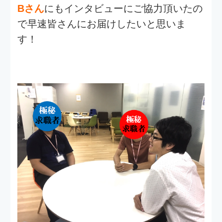
テクノモバイル（以下TM）：
今回Bさん
はどんなきっかけでキャンペーンにご応
募されたんですか？
Bさん：（以下B）：
実は友人から
『こんな面白いことやってる会
社があるから、応募してみれ
ば？』
LINE
と
が来たんです（笑）
今現在、岐阜県に住んでいるので、東京
の企業がどんな感じなのか興味があって
応募しました。