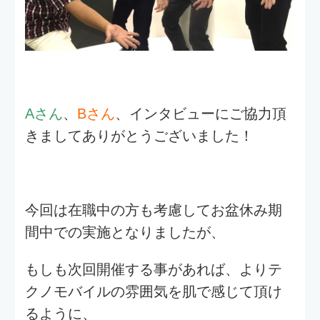
2025.10.10
4
Figmaの作業効率アップ！
便利な機能とおすすめプラグイ
ン紹介
2025.09.26
5
第20期キックオフが開催されま
した！
タグ検索
テクノモバイル
,
IT
,
SE
,
Web
,
アプ
リ
,
開発
,
インターン
,
中途採用
,
Ruby
,
INTERN
,
エンジニア
,