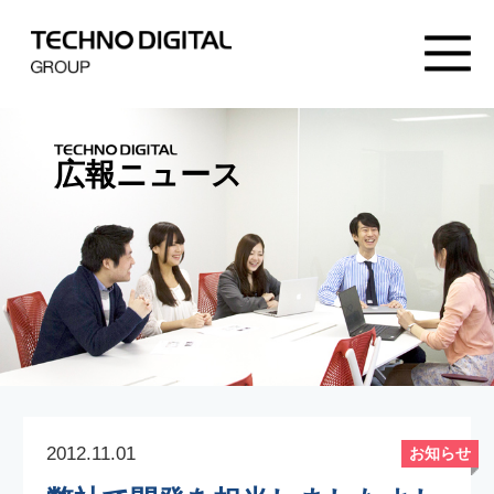
広報ニュース
2012.11.01
お知らせ
弊社で開発を担当しましたよし
もとアプリ ハリセンボン 春菜
の考案アプリ「Dream Work
Catcher」 麒麟 川島の考案アプ
リ「ええ声ガチャ」 がリリー
スされました。