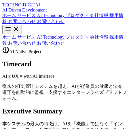
TECHNO
DIGITAL
AI Driven
Development
ホーム
サービス
AI Technology
プロダクト
会社情報
採用情
報
お問い合わせ
お問い合わせ
ホーム
サービス
AI Technology
プロダクト
会社情報
採用情
報
お問い合わせ
お問い合わせ
AI Native Project
Timecard
AI x UX = with AI Interface
従来の打刻管理システムを超え、AIが従業員の健康と法令
遵守を能動的に監視・支援するエンタープライズプラットフ
ォーム。
Executive Summary
本システムの最大の特徴は、AIを「機能」ではなく「イン