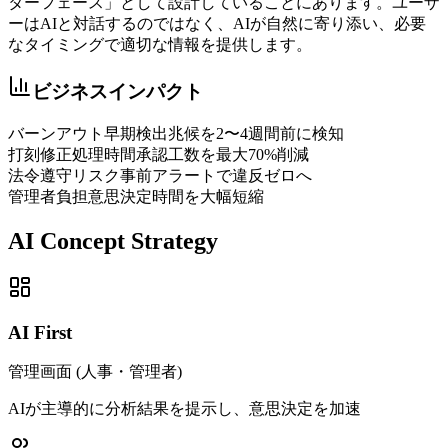
ターフェース」として設計していることにあります。ユーザ
ーはAIと対話するのではなく、AIが自然に寄り添い、必要
なタイミングで適切な情報を提供します。
ビジネスインパクト
バーンアウト早期検出
兆候を2〜4週間前に検知
打刻修正処理時間
承認工数を最大70%削減
法令遵守リスク
事前アラートで違反ゼロへ
管理者負担
意思決定時間を大幅短縮
AI Concept Strategy
AI First
管理画面 (人事・管理者)
AIが主導的に分析結果を提示し、意思決定を加速