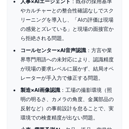
人事×AIエージェント
：既存の採用基準
やカルチャーとの整合性確認なしでスク
リーニングを導入し、「AIの評価は現場
の感覚とズレている」と現場の面接官か
ら拒絶される問題。
コールセンター×AI音声認識
：方言や業
界専門用語への未対応により、認識精度
が現場の要求レベルに届かず、結局オペ
レーターが手入力で修正する問題。
製造×AI画像認識
：工場の撮影環境（照
明の明るさ、カメラの角度、金属部品の
反射など）の事前設計を怠ることで、実
環境での検査精度が出ない問題。