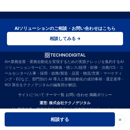
AIソリューションのご相談・お問い合わせはこちら
相談してみる →
TECHNODIGITAL
AI×業務改善・業務自動化を実現するための実践ナレッジを集約するAI
ソリューションサービス。DX推進・情シス/経理・財務・法務/CS・コ
ールセンター/人事・採用・総務/製造・品質・物流/営業・マーケティ
ング・ECなど、部門別の AI 導入と業務自動化の成功事例・選定基準・
ROI 算出をテクノデジタルの編集部が解説。
サイトについて
·
テーマ一覧
·
お問い合わせ
·
掲載ポリシー
運営: 株式会社テクノデジタル
AI×業務改善・業務自動化に特化した日本語のAIソリューション
「TECHNODIGITAL」を運営。DX推進・情シス/経理・財務・法
×
相談する
務/CS・コールセンター/人事・採用・総務/製造・品質・物流/営業・マ
ーケティング・ECなど、部門別の AI 導入と業務自動化ノウハウを編集