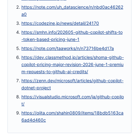
https://note.com/uh_datascience/n/nbd0ac46262
a0
https://codezine.jp/news/detail/24170
https://smhn.info/202605-github-copilot-shifts-to
-token-based-pricing-june-1
https://note.com/taaworks/n/n73716be4d17a
https://dev.classmethod.jp/articles/shoma-github-
copilot-pricing-major-revision-2026-june-1-premiu
m-requests-to-github-ai-credits/
https://zenn.dev/microsoft/articles/github-copilot-
dotnet-project
https://visualstudio.microsoft.com/ja/github-copilo
t/
https://qiita.com/shahin0809/items/18bdb5163ca
6ad4d460c