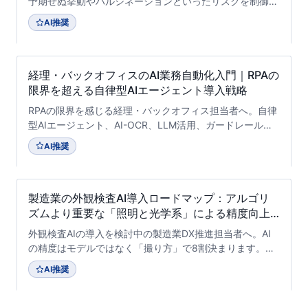
予期せぬ挙動やハルシネーションといったリスクを制御
し、安全に業務自動化を実現するための「Human-in-the-
AI推奨
loop」実装と段階的ロードマップを専門家が解説します。
経理・バックオフィスのAI業務自動化入門｜RPAの
限界を超える自律型AIエージェント導入戦略
RPAの限界を感じる経理・バックオフィス担当者へ。自律
型AIエージェント、AI-OCR、LLM活用、ガードレール設
計まで実務視点で解説。
AI推奨
製造業の外観検査AI導入ロードマップ：アルゴリ
ズムより重要な「照明と光学系」による精度向上
の実践アプローチ
外観検査AIの導入を検討中の製造業DX推進担当者へ。AI
の精度はモデルではなく「撮り方」で8割決まります。テ
クノデジタルのコンサルタントが、照明・光学系の重要性
AI推奨
から過検出の閾値調整、エッジAI選定まで、現場で本当に
使える実践的な導入ロードマップを解説します。