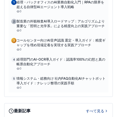
経理・バックオフィスのAI業務自動化入門｜RPAの限界を
1
超える自律型AIエージェント導入戦略
0
製造業の外観検査AI導入ロードマップ：アルゴリズムより
2
重要な「照明と光学系」による精度向上の実践アプローチ
0
コールセンター向けAI音声認識 選定・導入ガイド：精度ギ
3
ャップを埋め現場定着を実現する実践アプローチ
0
経理部門のAI-OCR導入ガイド：認識率100%の幻想と真の
4
帳票自動化アプローチ
0
情報システム・総務向け 社内FAQ自動化AIチャットボット
5
導入ガイド：ナレッジ整理の実践手順
0
最新記事
すべて見る