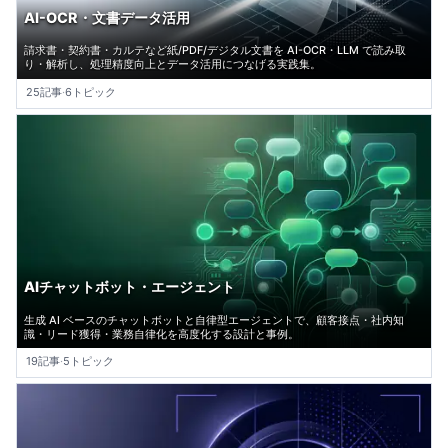
AI-OCR・文書データ活用
請求書・契約書・カルテなど紙/PDF/デジタル文書を AI-OCR・LLM で読み取
り・解析し、処理精度向上とデータ活用につなげる実践集。
25記事
·
6トピック
AIチャットボット・エージェント
生成 AI ベースのチャットボットと自律型エージェントで、顧客接点・社内知
識・リード獲得・業務自律化を高度化する設計と事例。
19記事
·
5トピック