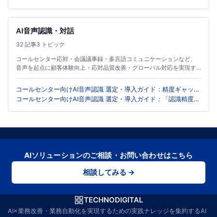
める判定基準
AI音声認識・対話
32 記事
3 トピック
コールセンター応対・会議議事録・多言語コミュニケーションなど、
音声を起点に顧客体験向上・応対品質改善・グローバル対応を実現す
る実践集。
コールセンター向けAI音声認識 選定・導入ガイド：精度ギャップ
を埋め現場定着を実現する実践アプローチ
コールセンター向けAI音声認識 選定・導入ガイド：「認識精度」
の罠を避けるBPO現場の評価軸
AIソリューションのご相談・お問い合わせはこちら
相談してみる →
TECHNODIGITAL
AI×業務改善・業務自動化を実現するための実践ナレッジを集約するAI