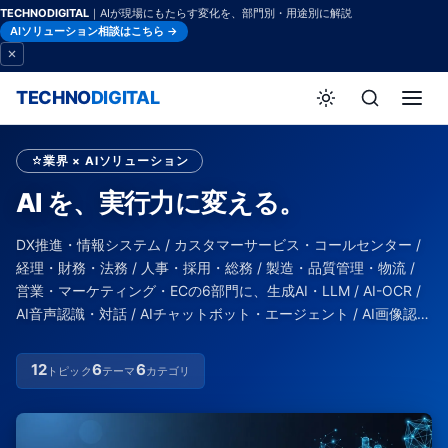
TECHNODIGITAL
｜AIが現場にもたらす変化を、部門別・用途別に解説
AIソリューション相談はこちら →
TECHNO
DIGITAL
業界 × AIソリューション
AI を、実行力に変える。
DX推進・情報システム / カスタマーサービス・コールセンター /
経理・財務・法務 / 人事・採用・総務 / 製造・品質管理・物流 /
営業・マーケティング・ECの6部門に、
生成AI・LLM / AI-OCR /
AI音声認識・対話 / AIチャットボット・エージェント / AI画像認識
/ AIデータ分析・予測マーケティングを組み込むソリューションを
届ける
12
6
6
トピック
テーマ
カテゴリ