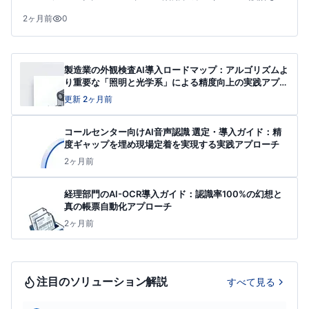
で実務視点で解説。
2ヶ月前
0
製造業の外観検査AI導入ロードマップ：アルゴリズムよ
り重要な「照明と光学系」による精度向上の実践アプロ
ーチ
更新 2ヶ月前
コールセンター向けAI音声認識 選定・導入ガイド：精
度ギャップを埋め現場定着を実現する実践アプローチ
2ヶ月前
経理部門のAI-OCR導入ガイド：認識率100%の幻想と
真の帳票自動化アプローチ
2ヶ月前
注目のソリューション解説
すべて見る