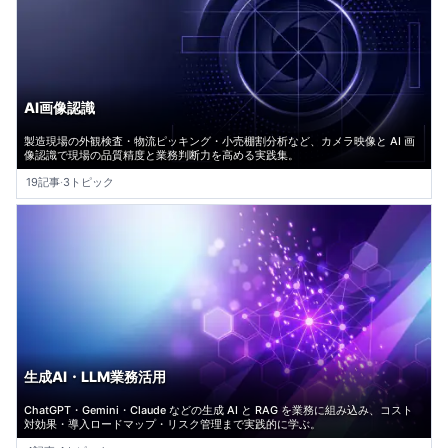
AI画像認識
製造現場の外観検査・物流ピッキング・小売棚割分析など、カメラ映像と AI 画
像認識で現場の品質精度と業務判断力を高める実践集。
19記事
·
3トピック
生成AI・LLM業務活用
ChatGPT・Gemini・Claude などの生成 AI と RAG を業務に組み込み、コスト
対効果・導入ロードマップ・リスク管理まで実践的に学ぶ。