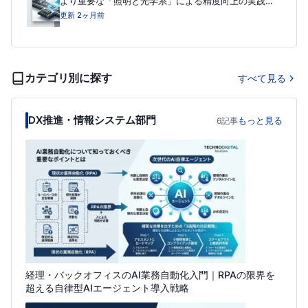
より重要な「照明と光学系」による精度向上の実践ア
プローチ
更新 2ヶ月前
カテゴリ別に探す
すべて見る
DX推進・情報システム部門
もっと見る
6記事
経理・バックオフィスのAI業務自動化入門｜RPAの限界を
超える自律型AIエージェント導入戦略