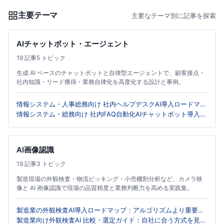
主要テーマ
主要なテーマ別に記事を探索
AIチャットボット・エージェント
19 記事
5 トピック
生成 AI ベースのチャットボットと自律型エージェントで、顧客接点・
社内知識・リード獲得・業務自律化を高度化する設計と事例。
情報システム・人事総務向け 社内ヘルプデスクAI導入ロードマッ
プ：RAGから自律型エージェントへ
情報システム・総務向け 社内FAQ自動化AIチャットボット導入ガ
イド：ナレッジ整理の実践手順
AI画像認識
19 記事
3 トピック
製造現場の外観検査・物流ピッキング・小売棚割分析など、カメラ映
像と AI 画像認識で現場の品質精度と業務判断力を高める実践集。
製造業の外観検査AI導入ロードマップ：アルゴリズムより重要な
「照明と光学系」による精度向上の実践アプローチ
製造業向け外観検査AI 比較・選定ガイド：自社に合う方式を見極