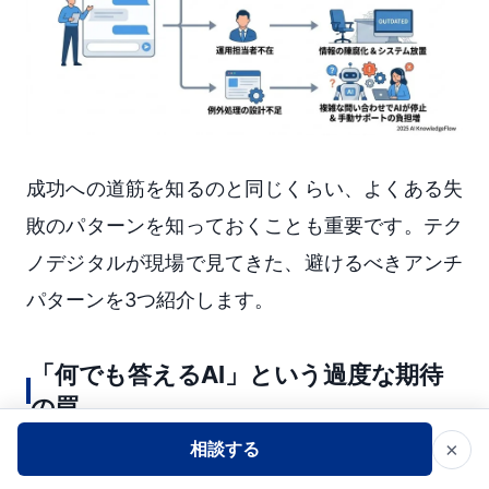
成功への道筋を知るのと同じくらい、よくある失
敗のパターンを知っておくことも重要です。テク
ノデジタルが現場で見てきた、避けるべきアンチ
パターンを3つ紹介します。
「何でも答えるAI」という過度な期待
の罠
×
相談する
最も多い失敗が、最初から「社内のすべての質問