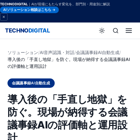
TECHNODIGITAL
｜AIが現場にもたらす変化を、部門別・用途別に解説
AIソリューション相談はこちら →
TECHNO
DIGITAL
ソリューション
/
AI音声認識・対話
/
会議議事録AI自動生成
/
導入後の「手直し地獄」を防ぐ。現場が納得する会議議事録AI
の評価軸と運用設計
会議議事録AI自動生成
導入後の「手直し地獄」を
防ぐ。現場が納得する会議
議事録AIの評価軸と運用設
計