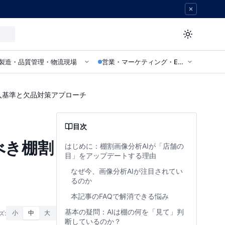
製造・品質管理・物流現場
営業・マーケティング・EC部門
入基準と欠品対策アプローチ
目次
べき棚割
はじめに：棚割画像分析AIが「店舗の
目」をアップデートする理由
なぜ今、画像分析AIが注目されてい
るのか
本記事のFAQで解消できる悩み
基本の疑問：AIは棚の何を「見て」判
ズ:
小
中
大
断しているのか？