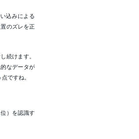
い込みによる
位置のズレを正
析し続けます。
観的なデータが
う点ですね。
単位）を認識す