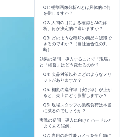
Q1: 棚割画像分析AIとは具体的に何
を指しますか？
Q2: 人間の目による確認とAIの解
析、何が決定的に違いますか？
Q3: どのような種類の商品を認識で
きるのですか？（自社適合性の判
断）
効果の疑問：導入することで「現場」
と「経営」はどう変わるのか？
Q4: 欠品対策以外にどのようなメリ
ットがありますか？
Q5: 棚割の遵守率（実行率）が上が
ると、売上にどう影響しますか？
Q6: 現場スタッフの業務負荷は本当
に減るのでしょうか？
実践の疑問：導入に向けたハードルと
「よくある誤解」
Q7: 専用の高性能カメラを全店舗に