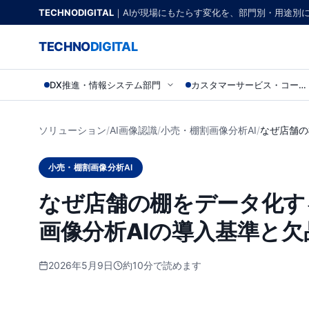
TECHNODIGITAL
｜AIが現場にもたらす変化を、部門別・用途別
TECHNO
DIGITAL
DX推進・情報システム部門
カスタマーサービス・コールセンター
ソリューション
/
AI画像認識
/
小売・棚割画像分析AI
/
なぜ店舗の
小売・棚割画像分析AI
なぜ店舗の棚をデータ化す
画像分析AIの導入基準と
2026年5月9日
約10分で読めます