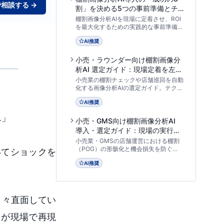
相談する →
割」を決める5つの事前準備とチ
ェックリスト
棚割画像分析AIを現場に定着させ、ROI
を最大化するための実践的な事前準備を
解説。撮影環境の標準化やPOSデータ
AI推奨
連携、現場の心理的ハードルを下げる運
用フローなど、導入前に確認すべき5つ
の土台とチェックリストを提供します。
小売・ラウンダー向け棚割画像分
析AI 選定ガイド：現場定着を左右
する実践的評価フレームワーク
小売業の棚割チェックや店舗巡回を自動
化する画像分析AIの選定ガイド。テクノ
デジタルのコンサルタントが、カタログ
AI推奨
上の認識率ではなく「実店舗の環境」や
「現場の撮影負荷」に基づいた実践的な
…」
比較フレームワークとPoC評価シートを
小売・GMS向け棚割画像分析AI
公開します。
導入・選定ガイド：現場の実行力
を高め、機会損失を防ぐデモ検証
小売業・GMSの店舗運営における棚割
アプローチ
（POG）の形骸化と機会損失を防ぐ
いてショックを
「棚割画像分析AI」。精度低下の壁、需
AI推奨
要予測AIとの連携、現場定着のポイント
まで、テクノデジタルの専門家が実践的
フレームワークを解説します。
日々直面してい
）が現場で再現