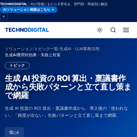
TECHNODIGITAL
｜AIが現場にもたらす変化を、部門別・用途別に解説
AIソリューション相談はこちら →
TECHNO
DIGITAL
ソリューション
/
トピック一覧
/
生成AI・LLM業務活用
/
生成AI費用対効果・失敗と対策
トピック
生成 AI 投資の ROI 算出・稟議書作
成から失敗パターンと立て直し策ま
で網羅
生成 AI 投資の ROI 算出・稟議書作成から、導入後の「使われな
い」「精度が出ない」失敗パターンと立て直し策まで網羅。
0
記事