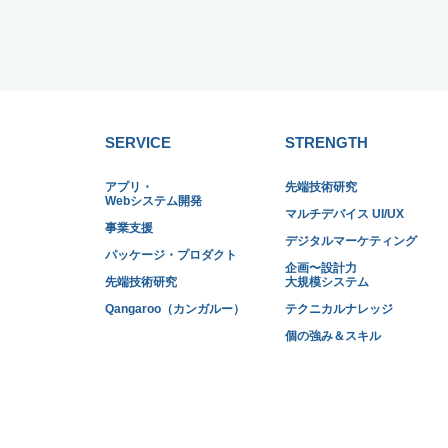
SERVICE
STRENGTH
アプリ・
先端技術研究
Webシステム開発
マルチデバイス UI/UX
事業支援
デジタルマーケティング
パッケージ・プロダクト
企画〜設計力
先端技術研究
大規模システム
Qangaroo（カンガルー）
テクニカルナレッジ
個の強み＆スキル