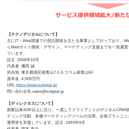
【テクノデジタルについて】
主にIT・Web関連での受託開発を主たる事業として行っており、W
らWebサイト開発・デザイン、マーケティング支援までを一気通
ています。
設立 :2006年10月
代表者 :播田 誠
所在地 :東京都港区南⻘山7-1-5 コラム南⻘山5F
資本金 :4,000万円
URL:
https://www.tcdigital.jp/
問い合わせ先:sales@tcdigital.jp
【ディレクタスについて】
創業以来30年以上に亘り、一貫してクライアントのデジタルCRM
ティング活動、各種マーケティングツールの活用、企画プランニング
運用等を支援しています。設立 :1993年9月
代表者 :岡本 泰治