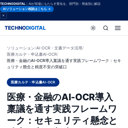
TECHNODIGITAL
｜AIが現場にもたらす変化を、部門別・用途別に解説
AIソリューション相談はこちら →
TECHNO
DIGITAL
ソリューション
/
AI-OCR・文書データ活用
/
医療カルテ・申込書AI-OCR
/
医療・金融のAI-OCR導入稟議を通す実践フレームワーク：セキ
ュリティ懸念と精度不安の突破口
医療カルテ・申込書AI-OCR
医療・金融のAI-OCR導入
稟議を通す実践フレームワ
ーク：セキュリティ懸念と