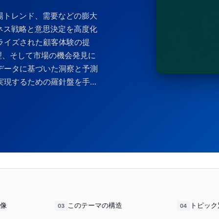
場トレンド、需要などの膨大
ネス戦略と意思決定を高度化
ライズされた顧客体験の提
理、そして市場の機会発見に
データに基づいた洞察と予測
実現するための羅針盤を手に
像
このテーマの構造
トピック
03
04