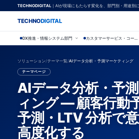
TECHNODIGITAL
｜AIが現場にもたらす変化を、部門別・用途別
TECHNO
DIGITAL
DX推進・情報システム部門
カスタマーサービス・コールセンター
ソリューション
/
テーマ一覧
/
AIデータ分析・予測マーケティング
テーマページ
AIデータ分析・予
ィング — 顧客行動
予測・LTV 分析で
高度化する