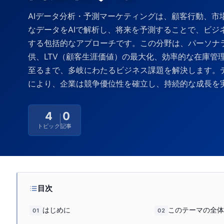
AIデータ分析・予測マーケティングは、顧客行動、市
なデータをAIで解析し、将来を予測することで、ビジ
する包括的なアプローチです。この分野は、パーソナ
供、LTV（顧客生涯価値）の最大化、効率的な在庫管
至るまで、多岐にわたるビジネス課題を解決します。
により、企業は競争優位性を確立し、持続的な成長を
入れることができます。
4
0
トピック
記事
目次
はじめに
このテーマの全体
01
02