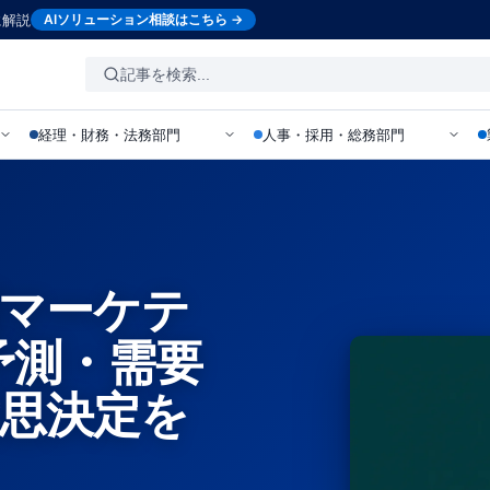
に解説
AIソリューション相談はこちら →
経理・財務・法務部門
人事・採用・総務部門
測マーケテ
予測・需要
意思決定を