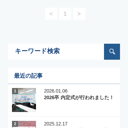
2025.12.17
2
テクノデジタル社員の1日を調
査〜デザイナー編〜
2025.10.28
3
【新入社員インタビュー2025】
第5回
2025.10.10
4
Figmaの作業効率アップ！
便利な機能とおすすめプラグイ
ン紹介
2025.09.26
5
第20期キックオフが開催されま
した！
タグ検索