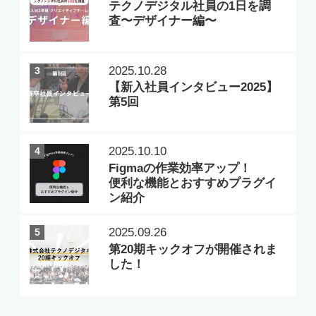
テクノモバイル
,
IT
,
SE
,
Web
,
アプ
リ
,
開発
,
インターン
,
中途採用
,
Ruby
,
INTERN
,
エンジニア
,