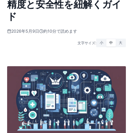
精度と安全性を紐解くガイ
ド
2026年5月9日
約10分で読めます
文字サイズ:
小
中
大