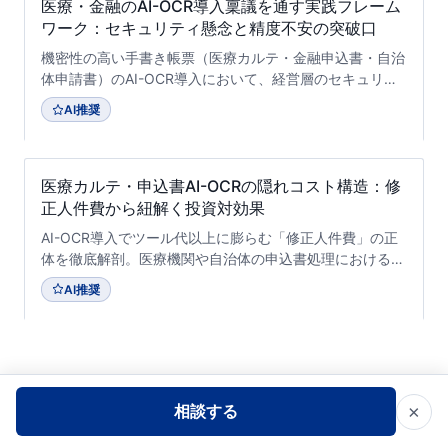
医療・金融のAI-OCR導入稟議を通す実践フレーム
ワーク：セキュリティ懸念と精度不安の突破口
機密性の高い手書き帳票（医療カルテ・金融申込書・自治
体申請書）のAI-OCR導入において、経営層のセキュリテ
ィ懸念や現場の抵抗を論理的に解消し、稟議を承認へ導く
AI推奨
ための実践的なアプローチを専門家が解説します。
医療カルテ・申込書AI-OCRの隠れコスト構造：修
正人件費から紐解く投資対効果
AI-OCR導入でツール代以上に膨らむ「修正人件費」の正
体を徹底解剖。医療機関や自治体の申込書処理における真
のTCO（総所有コスト）を可視化し、失敗しないための比
AI推奨
較・評価基準と最適化アプローチを提示します。
×
相談する
AIソリューションのご相談・お問い合わせはこちら