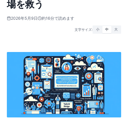
場を救う
2026年5月9日
約16分で読めます
文字サイズ:
小
中
大